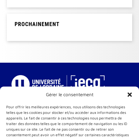
PROCHAINEMENT
Gérer le consentement
IECA – Institut Européen de Cinéma et d’Audiovisuel
Pour offrir les meilleures expériences, nous utilisons des technologies
telles que les cookies pour stocker et/ou accéder aux informations des
Une composante de l’Université de Lorraine
appareils. Le fait de consentir à ces technologies nous permettra de
10 rue Michel Ney
traiter des données telles que le comportement de navigation ou les ID
54000 Nancy
uniques sur ce site. Le fait de ne pas consentir ou de retirer son
consentement peut avoir un effet négatif sur certaines caractéristiques