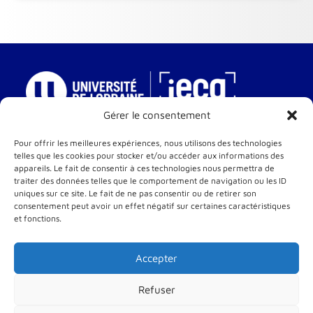
Gérer le consentement
IECA – Institut Européen de Cinéma et d’Audiovisuel
Pour offrir les meilleures expériences, nous utilisons des technologies
telles que les cookies pour stocker et/ou accéder aux informations des
Une composante de l’Université de Lorraine
appareils. Le fait de consentir à ces technologies nous permettra de
10 rue Michel Ney
traiter des données telles que le comportement de navigation ou les ID
54000 Nancy
uniques sur ce site. Le fait de ne pas consentir ou de retirer son
consentement peut avoir un effet négatif sur certaines caractéristiques
et fonctions.
RESTONS CONNECTÉS
Accepter
S’ouvre
S’ouvre
S’ouvre
dans
dans
dans
Refuser
un
un
un
nouvel
nouvel
nouvel