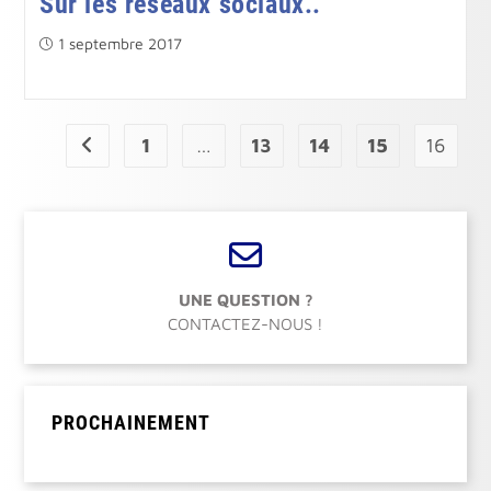
Sur les réseaux sociaux..
Publication
1 septembre 2017
publiée :
1
…
13
14
15
16
Go to the previous page
UNE QUESTION ?
CONTACTEZ-NOUS !
PROCHAINEMENT