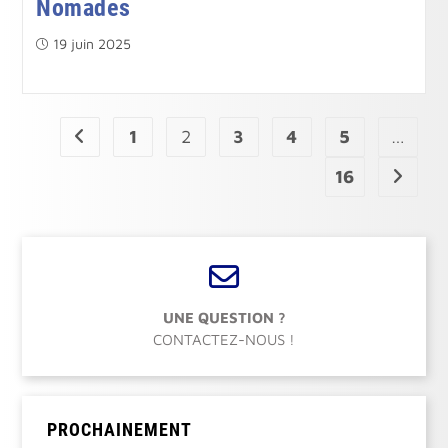
Nomades
Publication
19 juin 2025
publiée :
1
2
3
4
5
…
Go to the previous page
16
Aller à 
UNE QUESTION ?
CONTACTEZ-NOUS !
PROCHAINEMENT