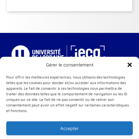
Gérer le consentement
IECA – Institut Européen de Cinéma et d’Audiovisuel
Pour offrir les meilleures expériences, nous utilisons des technologies
Une composante de l’Université de Lorraine
telles que les cookies pour stocker et/ou accéder aux informations des
appareils. Le fait de consentir à ces technologies nous permettra de
10 rue Michel Ney
traiter des données telles que le comportement de navigation ou les ID
54000 Nancy
uniques sur ce site. Le fait de ne pas consentir ou de retirer son
consentement peut avoir un effet négatif sur certaines caractéristiques
et fonctions.
RESTONS CONNECTÉS
Accepter
S’ouvre
S’ouvre
S’ouvre
dans
dans
dans